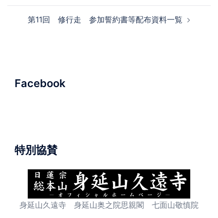
ビ
第11回 修行走 参加誓約書等配布資料一覧
ゲ
ー
シ
ョ
ン
Facebook
特別協賛
身延山久遠寺 身延山奥之院思親閣 七面山敬慎院