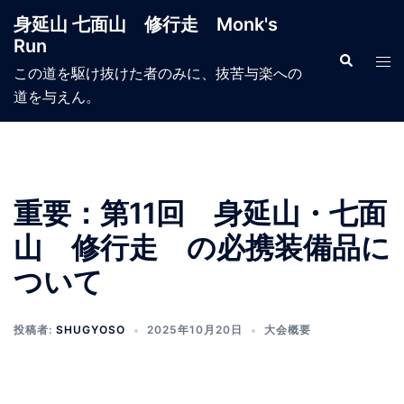
コ
身延山 七面山 修行走 Monk's
ン
Run
テ
検
ト
索
この道を駆け抜けた者のみに、抜苦与楽への
ン
グ
道を与えん。
ツ
ル
へ
メ
ス
ニ
キ
ュ
ッ
ー
重要：第11回 身延山・七面
プ
山 修行走 の必携装備品に
ついて
投稿者:
SHUGYOSO
2025年10月20日
大会概要