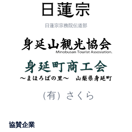
日蓮宗宗務院伝道部
（有）さくら
協賛企業