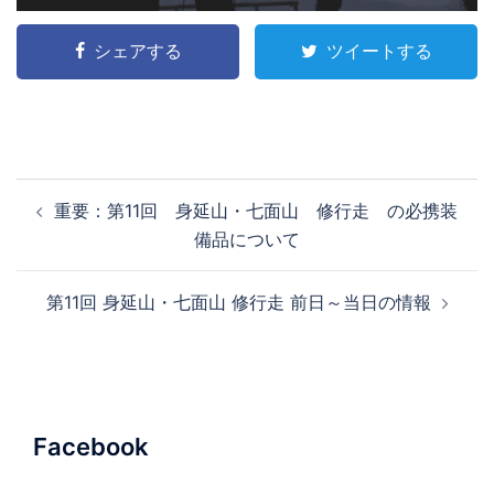
シェアする
ツイートする
投
重要：第11回 身延山・七面山 修行走 の必携装
稿
備品について
ナ
ビ
第11回 身延山・七面山 修行走 前日～当日の情報
ゲ
ー
シ
ョ
ン
Facebook