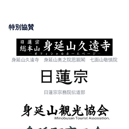
特別協賛
身延山久遠寺 身延山奥之院思親閣 七面山敬慎院
日蓮宗宗務院伝道部