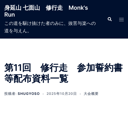
コ
身延山 七面山 修行走 Monk's
ン
Run
テ
検
ト
索
この道を駆け抜けた者のみに、抜苦与楽への
ン
グ
道を与えん。
ツ
ル
へ
メ
ス
ニ
キ
ュ
ッ
ー
第11回 修行走 参加誓約書
プ
等配布資料一覧
投稿者:
SHUGYOSO
2025年10月20日
大会概要