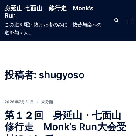
コ
身延山 七面山 修行走 Monk's
ン
Run
テ
検
ト
索
この道を駆け抜けた者のみに、抜苦与楽への
ン
グ
道を与えん。
ツ
ル
へ
メ
ス
ニ
キ
ュ
ッ
ー
投稿者:
shugyoso
プ
2026年7月31日
未分類
第１２回 身延山・七面山
修行走 Monk’s Run大会受