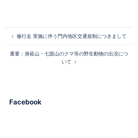
投
修行走 実施に伴う門内地区交通規制につきまして
稿
ナ
重要：身延山・七面山のクマ等の野生動物の出没につ
ビ
いて
ゲ
ー
シ
ョ
ン
Facebook