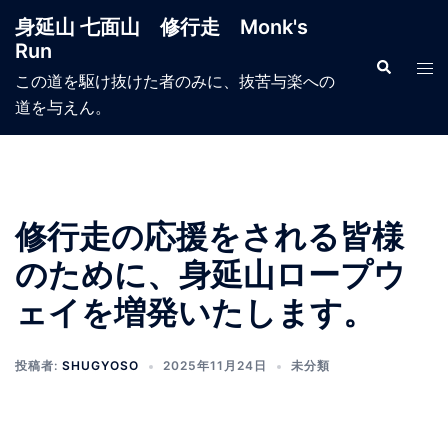
コ
身延山 七面山 修行走 Monk's
ン
Run
テ
検
ト
索
この道を駆け抜けた者のみに、抜苦与楽への
ン
グ
道を与えん。
ツ
ル
へ
メ
ス
ニ
キ
ュ
ッ
ー
修行走の応援をされる皆様
プ
のために、身延山ロープウ
ェイを増発いたします。
投稿者:
SHUGYOSO
2025年11月24日
未分類