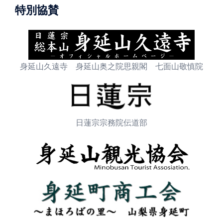
特別協賛
身延山久遠寺 身延山奥之院思親閣 七面山敬慎院
日蓮宗宗務院伝道部