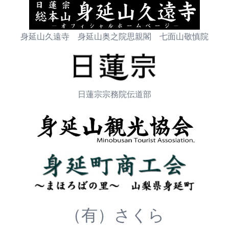
身延山久遠寺 身延山奥之院思親閣 七面山敬慎院
日蓮宗宗務院伝道部
（有）さくら