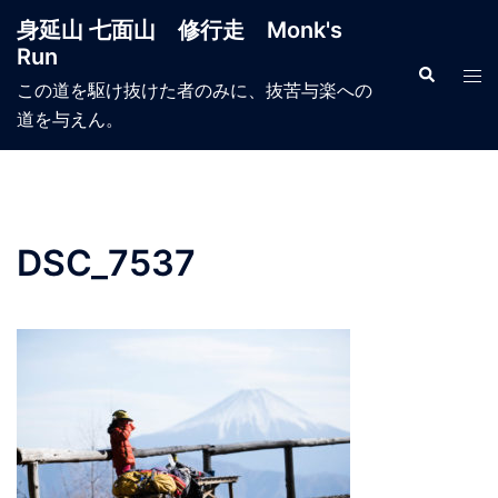
コ
身延山 七面山 修行走 Monk's
ン
Run
テ
検
ト
索
この道を駆け抜けた者のみに、抜苦与楽への
ン
グ
道を与えん。
ツ
ル
へ
メ
ス
ニ
キ
ュ
ッ
ー
DSC_7537
プ