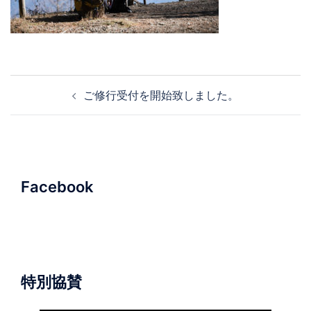
投
ご修行受付を開始致しました。
稿
ナ
ビ
ゲ
ー
Facebook
シ
ョ
ン
特別協賛