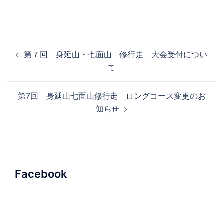
投
第７回 身延山・七面山 修行走 大会受付につい
稿
て
ナ
ビ
第7回 身延山七面山修行走 ロングコース変更のお
ゲ
知らせ
ー
シ
ョ
ン
Facebook