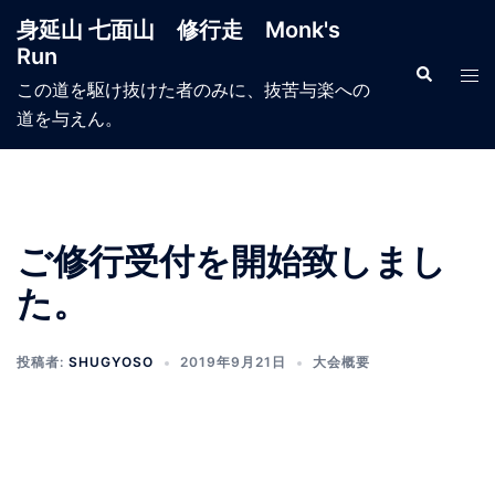
コ
身延山 七面山 修行走 Monk's
ン
Run
テ
検
ト
索
この道を駆け抜けた者のみに、抜苦与楽への
ン
グ
道を与えん。
ツ
ル
へ
メ
ス
ニ
キ
ュ
ッ
ー
ご修行受付を開始致しまし
プ
た。
投稿者:
SHUGYOSO
2019年9月21日
大会概要