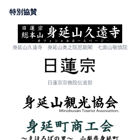
特別協賛
身延山久遠寺 身延山奥之院思親閣 七面山敬慎院
日蓮宗宗務院伝道部