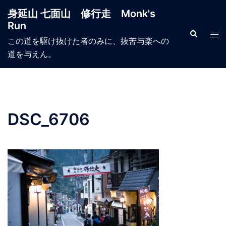
コ
身延山 七面山 修行走 Monk's
ン
Run
テ
検
ト
索
この道を駆け抜けた者のみに、抜苦与楽への
ン
グ
道を与えん。
ツ
ル
へ
メ
ス
ニ
キ
ュ
ッ
ー
DSC_6706
プ