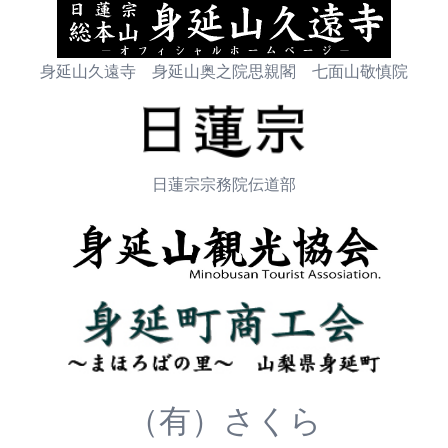
身延山久遠寺 身延山奥之院思親閣 七面山敬慎院
日蓮宗宗務院伝道部
（有）さくら