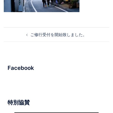
投
ご修行受付を開始致しました。
稿
ナ
ビ
ゲ
ー
Facebook
シ
ョ
ン
特別協賛