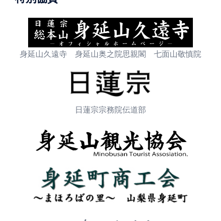
身延山久遠寺 身延山奥之院思親閣 七面山敬慎院
日蓮宗宗務院伝道部