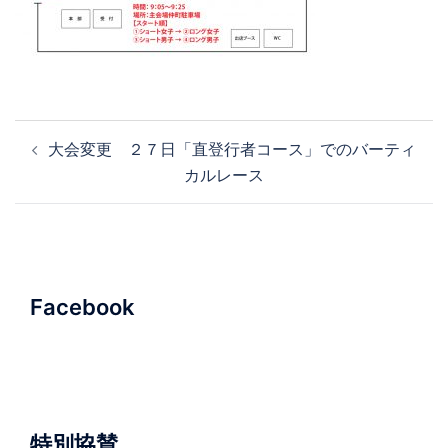
投
大会変更 ２７日「直登行者コース」でのバーティ
稿
カルレース
ナ
ビ
ゲ
ー
シ
Facebook
ョ
ン
特別協賛