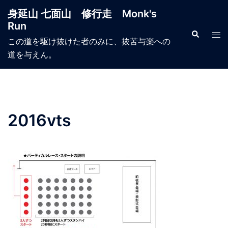
コ
身延山 七面山 修行走 Monk's
ン
Run
テ
検
ト
索
この道を駆け抜けた者のみに、抜苦与楽への
ン
グ
道を与えん。
ツ
ル
へ
メ
ス
ニ
キ
ュ
ッ
ー
2016vts
プ