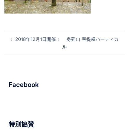
投
2018年12月1日開催！ 身延山 菩提梯バーティカ
稿
ル
ナ
ビ
ゲ
ー
シ
Facebook
ョ
ン
特別協賛