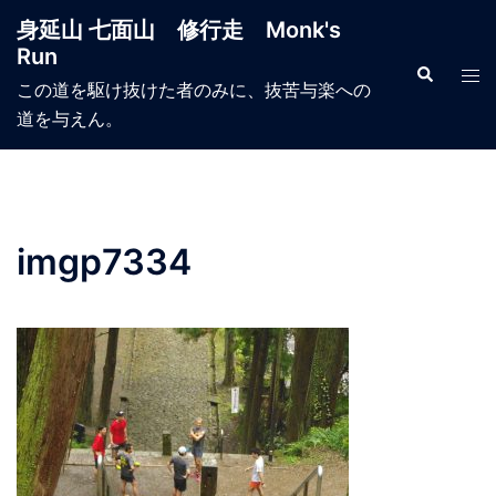
コ
身延山 七面山 修行走 Monk's
ン
Run
テ
検
ト
索
この道を駆け抜けた者のみに、抜苦与楽への
ン
グ
道を与えん。
ツ
ル
へ
メ
ス
ニ
キ
ュ
ッ
ー
imgp7334
プ