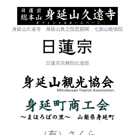
身延山久遠寺 身延山奥之院思親閣 七面山敬慎院
日蓮宗宗務院伝道部
（有）さくら