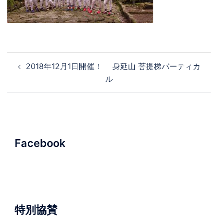
投
2018年12月1日開催！ 身延山 菩提梯バーティカ
稿
ル
ナ
ビ
ゲ
ー
シ
Facebook
ョ
ン
特別協賛