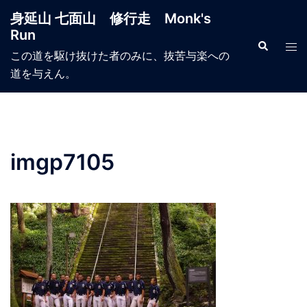
コ
身延山 七面山 修行走 Monk's
ン
Run
テ
検
ト
索
この道を駆け抜けた者のみに、抜苦与楽への
ン
グ
道を与えん。
ツ
ル
へ
メ
ス
ニ
キ
ュ
ッ
ー
imgp7105
プ