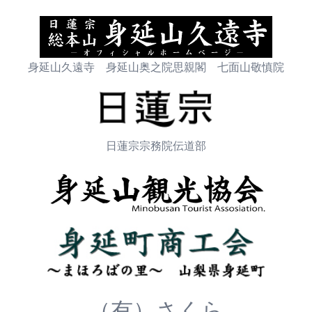
身延山久遠寺 身延山奥之院思親閣 七面山敬慎院
日蓮宗宗務院伝道部
（有）さくら