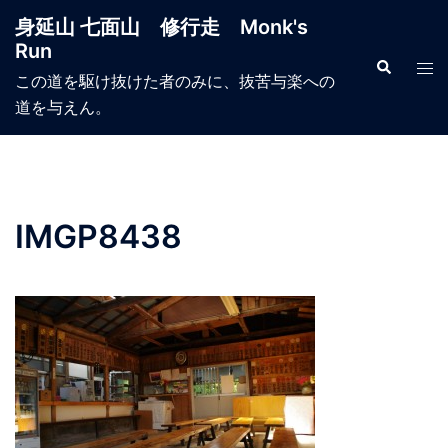
コ
身延山 七面山 修行走 Monk's
ン
Run
テ
検
ト
索
この道を駆け抜けた者のみに、抜苦与楽への
ン
グ
道を与えん。
ツ
ル
へ
メ
ス
ニ
キ
ュ
ッ
ー
IMGP8438
プ