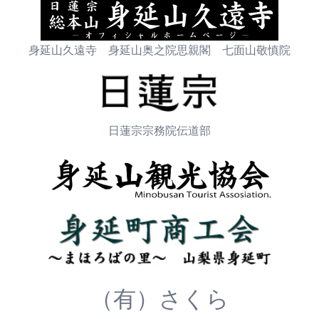
身延山久遠寺 身延山奥之院思親閣 七面山敬慎院
日蓮宗宗務院伝道部
（有）さくら