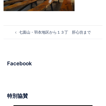
投
七面山・羽衣地区から１３丁 肝心坊まで
稿
ナ
ビ
ゲ
ー
Facebook
シ
ョ
ン
特別協賛