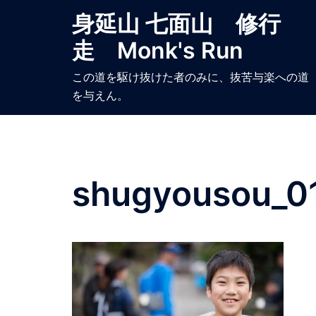
コ
身延山 七面山 修行
ン
走 Monk's Run
テ
ン
この道を駆け抜けた者のみに、抜苦与楽への道
ツ
を与えん。
へ
ス
キ
ッ
プ
shugyousou_0