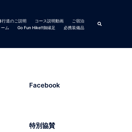
修行道のご説明
コース説明動画
ご宿泊
検
索
ォーム
Go Fun Hike!!御縁足
必携装備品
Facebook
特別協賛