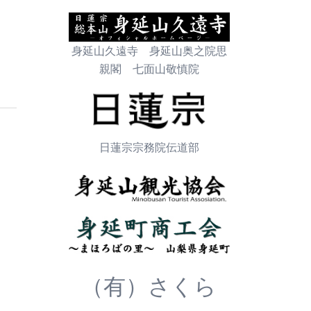
身延山久遠寺 身延山奥之院思
親閣 七面山敬慎院
日蓮宗宗務院伝道部
（有）さくら