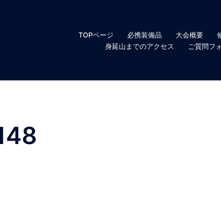
TOPページ
必携装備品
大会概要
身延山までのアクセス
ご質問フ
148