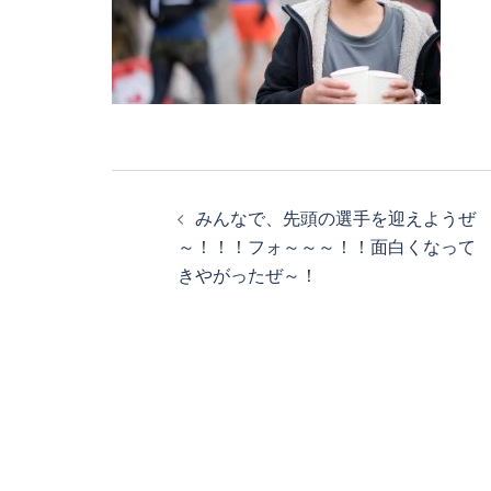
投
みんなで、先頭の選手を迎えようぜ
稿
～！！！フォ～～～！！面白くなって
きやがったぜ～！
ナ
ビ
ゲ
ー
シ