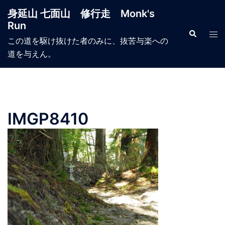
コ
身延山 七面山 修行走 Monk's
ン
Run
テ
検
ト
索
この道を駆け抜けた者のみに、抜苦与楽への
ン
グ
道を与えん。
ツ
ル
へ
メ
ス
ニ
キ
ュ
ッ
ー
IMGP8410
プ