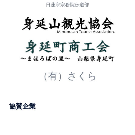
日蓮宗宗務院伝道部
（有）さくら
協賛企業