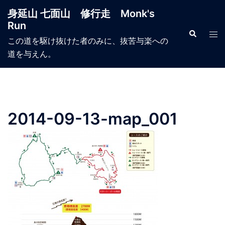
コ
身延山 七面山 修行走 Monk's
ン
Run
テ
検
ト
索
この道を駆け抜けた者のみに、抜苦与楽への
ン
グ
道を与えん。
ツ
ル
へ
メ
ス
ニ
キ
ュ
ッ
ー
2014-09-13-map_001
プ