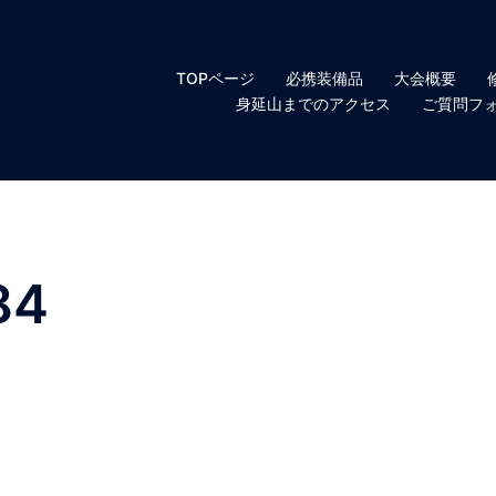
TOPページ
必携装備品
大会概要
身延山までのアクセス
ご質問フ
84