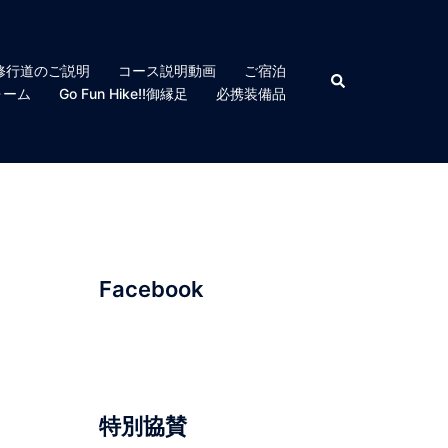
修行道のご説明
コース説明動画
ご宿泊
検
索
ォーム
Go Fun Hike!!御縁足
必携装備品
Facebook
特別協賛