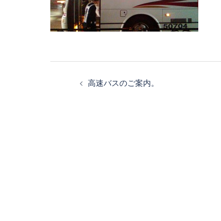
投
高速バスのご案内。
稿
ナ
ビ
ゲ
ー
シ