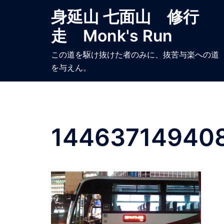
コ
身延山 七面山 修行
ン
走 Monk's Run
テ
ン
この道を駆け抜けた者のみに、抜苦与楽への道
ツ
を与えん。
へ
ス
キ
ッ
プ
14463714940