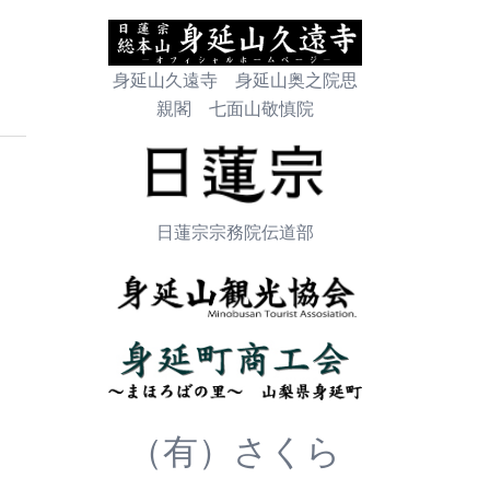
身延山久遠寺 身延山奥之院思
親閣 七面山敬慎院
日蓮宗宗務院伝道部
（有）さくら