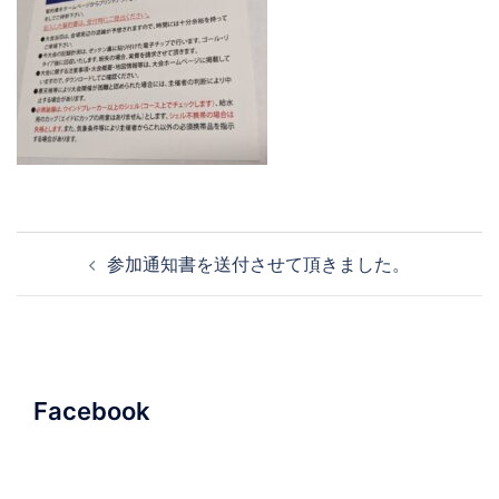
投
参加通知書を送付させて頂きました。
稿
ナ
ビ
ゲ
ー
Facebook
シ
ョ
ン