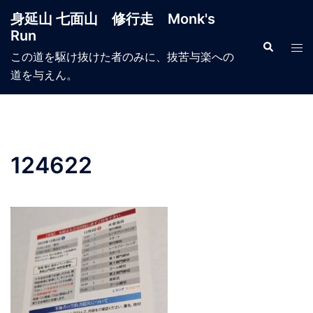
コ
身延山 七面山 修行走 Monk's
ン
Run
テ
検
ト
索
この道を駆け抜けた者のみに、抜苦与楽への
ン
グ
道を与えん。
ツ
ル
へ
メ
ス
ニ
キ
ュ
ッ
ー
124622
プ