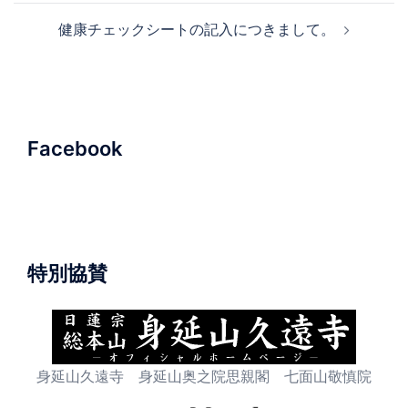
ナ
健康チェックシートの記入につきまして。
ビ
ゲ
ー
シ
ョ
Facebook
ン
特別協賛
身延山久遠寺 身延山奥之院思親閣 七面山敬慎院