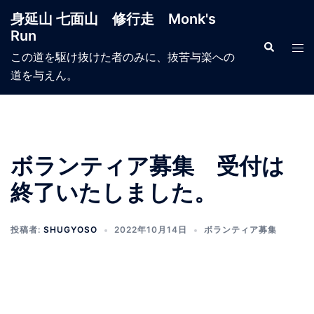
コ
身延山 七面山 修行走 Monk's
ン
Run
テ
検
ト
索
この道を駆け抜けた者のみに、抜苦与楽への
ン
グ
道を与えん。
ツ
ル
へ
メ
ス
ニ
キ
ュ
ッ
ー
ボランティア募集 受付は
プ
終了いたしました。
投稿者:
SHUGYOSO
2022年10月14日
ボランティア募集