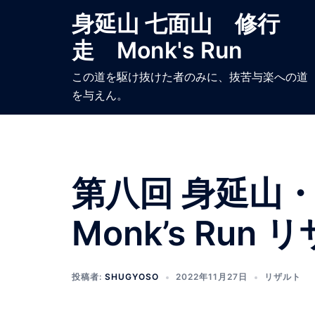
コ
身延山 七面山 修行
ン
走 Monk's Run
テ
ン
この道を駆け抜けた者のみに、抜苦与楽への道
ツ
を与えん。
へ
ス
キ
ッ
プ
第八回 身延山
Monk’s Run 
投稿者:
SHUGYOSO
2022年11月27日
リザルト