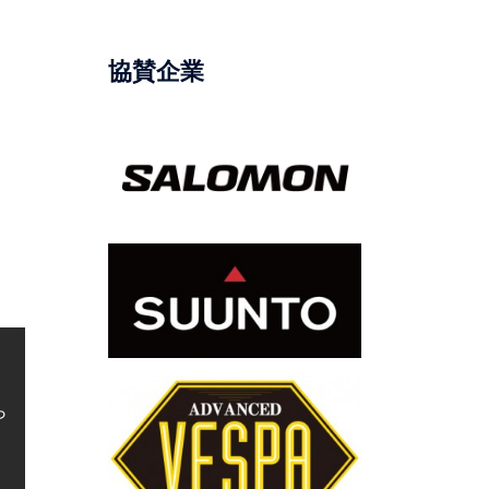
協賛企業
ら