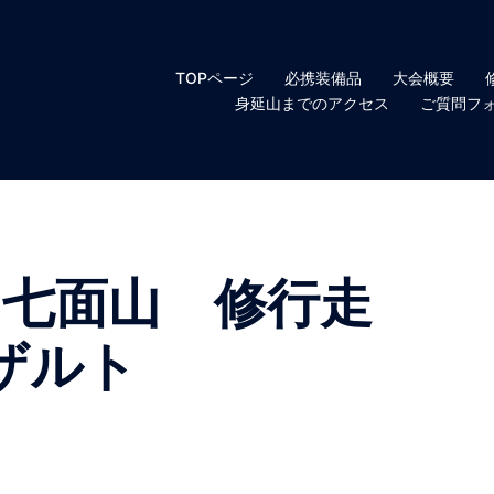
TOPページ
必携装備品
大会概要
身延山までのアクセス
ご質問フ
・七面山 修行走
リザルト