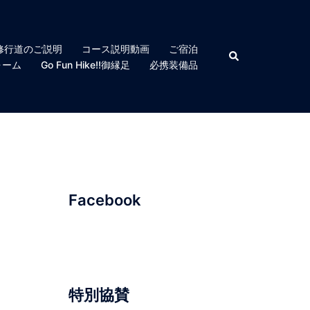
修行道のご説明
コース説明動画
ご宿泊
検
索
ォーム
Go Fun Hike!!御縁足
必携装備品
Facebook
特別協賛