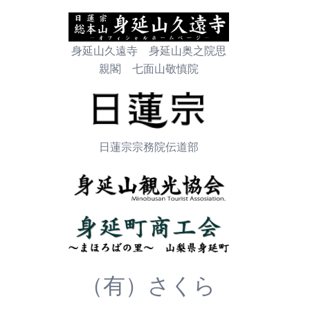
身延山久遠寺 身延山奥之院思
親閣 七面山敬慎院
日蓮宗宗務院伝道部
（有）さくら