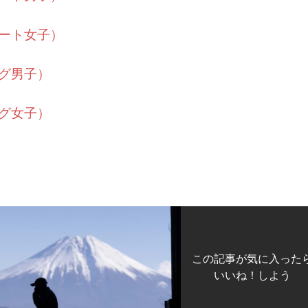
ョート女子）
ング男子）
ング女子）
この記事が気に入った
いいね！しよう