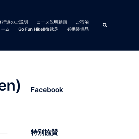
修行道のご説明
コース説明動画
ご宿泊
検
索
ォーム
Go Fun Hike!!御縁足
必携装備品
en)
Facebook
特別協賛