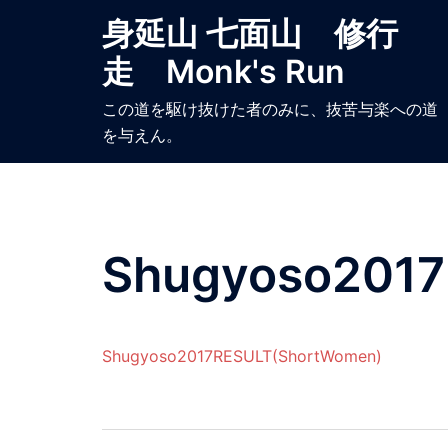
コ
身延山 七面山 修行
ン
走 Monk's Run
テ
ン
この道を駆け抜けた者のみに、抜苦与楽への道
ツ
を与えん。
へ
ス
キ
ッ
プ
Shugyoso2017
Shugyoso2017RESULT(ShortWomen)