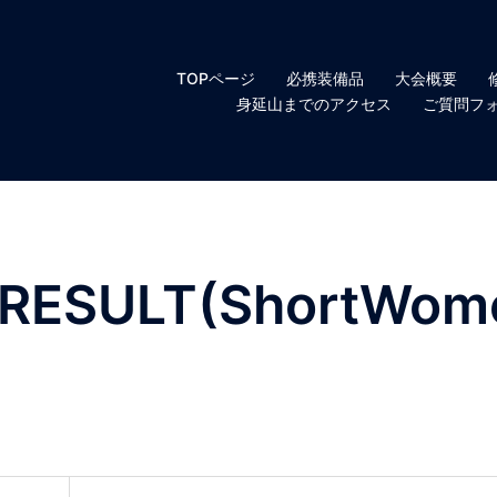
TOPページ
必携装備品
大会概要
身延山までのアクセス
ご質問フ
RESULT(ShortWom