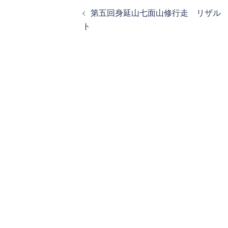
投
第五回身延山七面山修行走 リザル
稿
ト
ナ
ビ
ゲ
ー
シ
ョ
ン