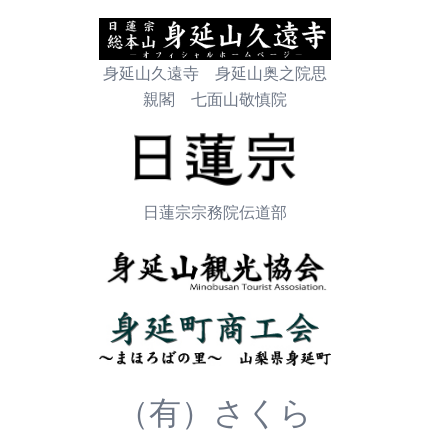
身延山久遠寺 身延山奥之院思
親閣 七面山敬慎院
日蓮宗宗務院伝道部
（有）さくら