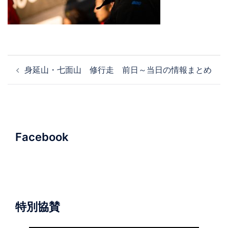
投
身延山・七面山 修行走 前日～当日の情報まとめ
稿
ナ
ビ
ゲ
ー
Facebook
シ
ョ
ン
特別協賛