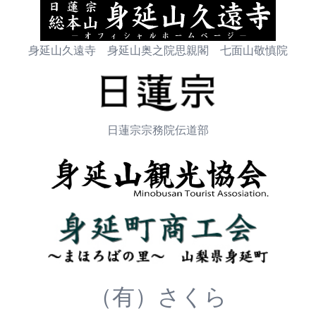
身延山久遠寺 身延山奥之院思親閣 七面山敬慎院
日蓮宗宗務院伝道部
（有）さくら