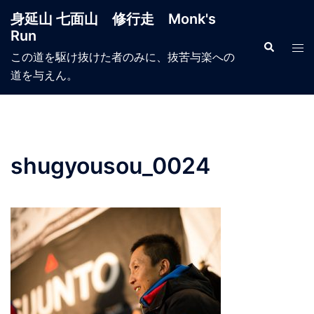
コ
身延山 七面山 修行走 Monk's
ン
Run
テ
検
ト
索
この道を駆け抜けた者のみに、抜苦与楽への
ン
グ
道を与えん。
ツ
ル
へ
メ
ス
ニ
キ
ュ
ッ
ー
shugyousou_0024
プ