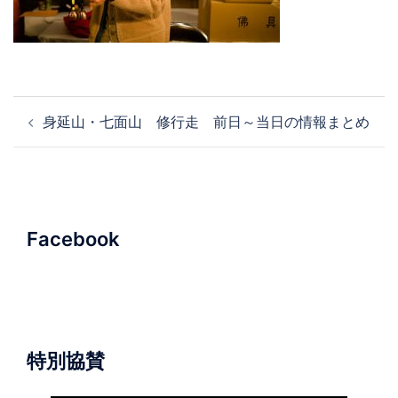
投
身延山・七面山 修行走 前日～当日の情報まとめ
稿
ナ
ビ
ゲ
ー
Facebook
シ
ョ
ン
特別協賛