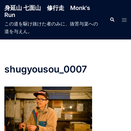
コ
身延山 七面山 修行走 Monk's
ン
Run
テ
検
ト
索
この道を駆け抜けた者のみに、抜苦与楽への
ン
グ
道を与えん。
ツ
ル
へ
メ
ス
ニ
キ
ュ
ッ
ー
shugyousou_0007
プ