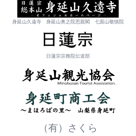
身延山久遠寺 身延山奥之院思親閣 七面山敬慎院
日蓮宗宗務院伝道部
（有）さくら