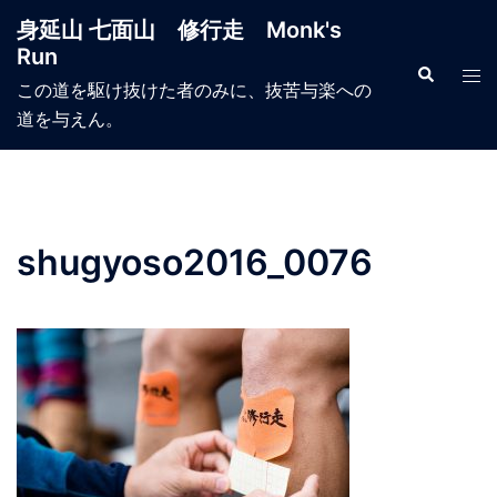
コ
身延山 七面山 修行走 Monk's
ン
Run
テ
検
ト
索
この道を駆け抜けた者のみに、抜苦与楽への
ン
グ
道を与えん。
ツ
ル
へ
メ
ス
ニ
キ
ュ
ッ
ー
shugyoso2016_0076
プ