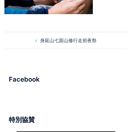
投
身延山七面山修行走前夜祭
稿
ナ
ビ
ゲ
ー
Facebook
シ
ョ
ン
特別協賛