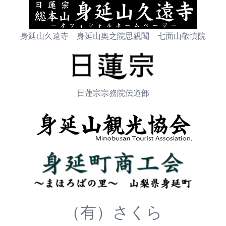
身延山久遠寺 身延山奥之院思親閣 七面山敬慎院
日蓮宗宗務院伝道部
（有）さくら