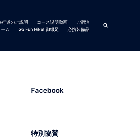
修行道のご説明
コース説明動画
ご宿泊
検
索
ォーム
Go Fun Hike!!御縁足
必携装備品
Facebook
特別協賛