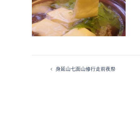
投
身延山七面山修行走前夜祭
稿
ナ
ビ
ゲ
ー