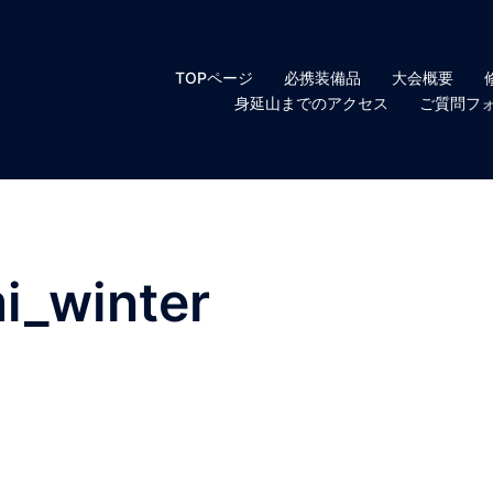
TOPページ
必携装備品
大会概要
身延山までのアクセス
ご質問フ
i_winter