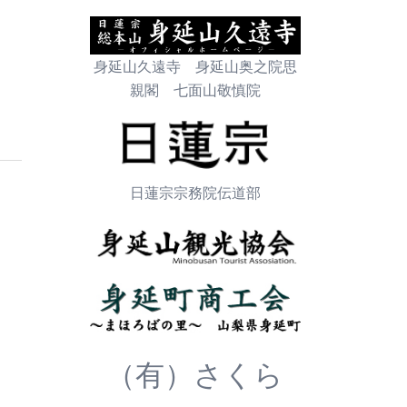
身延山久遠寺 身延山奥之院思
親閣 七面山敬慎院
日蓮宗宗務院伝道部
（有）さくら