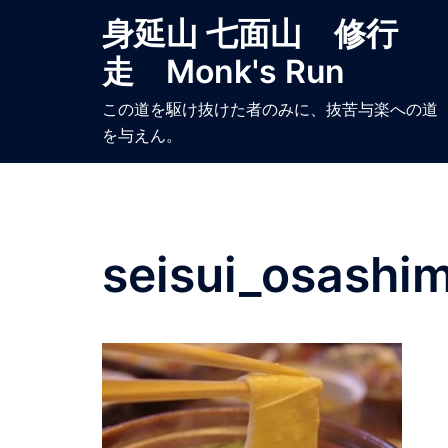
コ
身延山 七面山 修行
ン
走 Monk's Run
テ
ン
この道を駆け抜けた者のみに、抜苦与楽への道
ツ
を与えん。
へ
ス
キ
ッ
プ
seisui_osashim