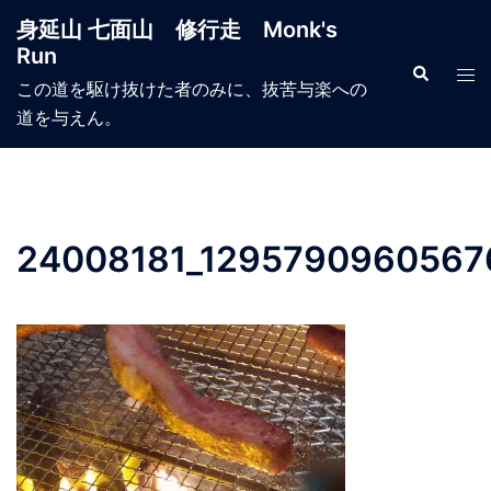
コ
身延山 七面山 修行走 Monk's
ン
Run
テ
検
ト
索
この道を駆け抜けた者のみに、抜苦与楽への
ン
グ
道を与えん。
ツ
ル
へ
メ
ス
ニ
キ
ュ
ッ
ー
24008181_1295790960567
プ