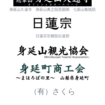
身延山久遠寺 身延山奥之院思親閣 七面山敬慎院
日蓮宗宗務院伝道部
（有）さくら