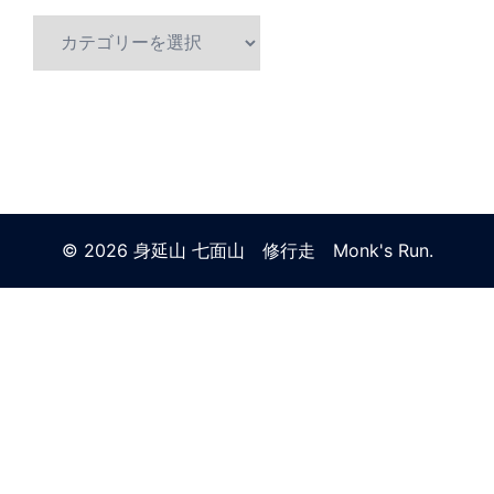
カ
テ
ゴ
リ
© 2026 身延山 七面山 修行走 Monk's Run.