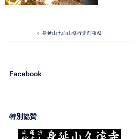
投
身延山七面山修行走前夜祭
稿
ナ
ビ
ゲ
ー
Facebook
シ
ョ
ン
特別協賛