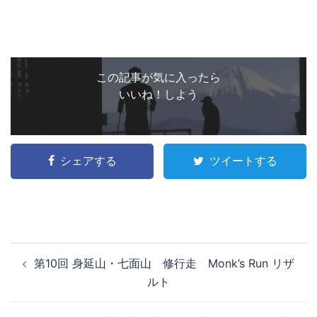
この記事が気に入ったら
いいね！しよう
シェアする
ツイートする
投
第10回 身延山・七面山 修行走 Monk’s Run リザ
稿
ルト
ナ
ビ