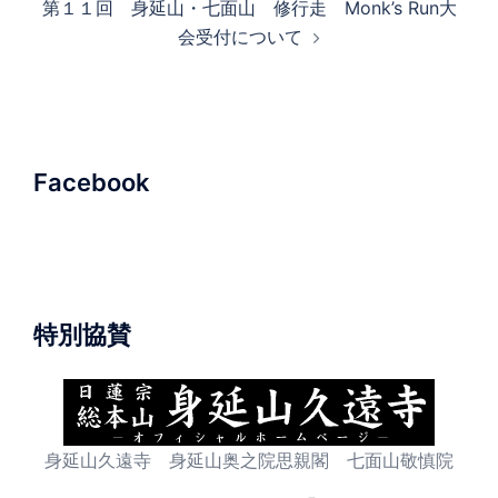
第１１回 身延山・七面山 修行走 Monk’s Run大
ゲ
会受付について
ー
シ
ョ
ン
Facebook
特別協賛
身延山久遠寺 身延山奥之院思親閣 七面山敬慎院