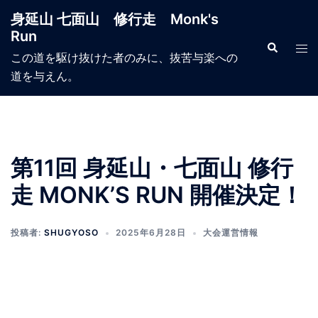
コ
身延山 七面山 修行走 Monk's
ン
Run
テ
検
ト
索
この道を駆け抜けた者のみに、抜苦与楽への
ン
グ
道を与えん。
ツ
ル
へ
メ
ス
ニ
キ
ュ
ッ
ー
第11回 身延山・七面山 修行
プ
走 MONK’S RUN 開催決定！
投稿者:
SHUGYOSO
2025年6月28日
大会運営情報