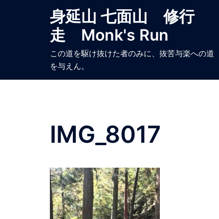
コ
身延山 七面山 修行
ン
走 Monk's Run
テ
ン
この道を駆け抜けた者のみに、抜苦与楽への道
ツ
を与えん。
へ
ス
キ
ッ
プ
IMG_8017