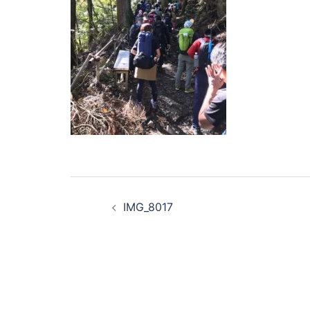
投
IMG_8017
稿
ナ
ビ