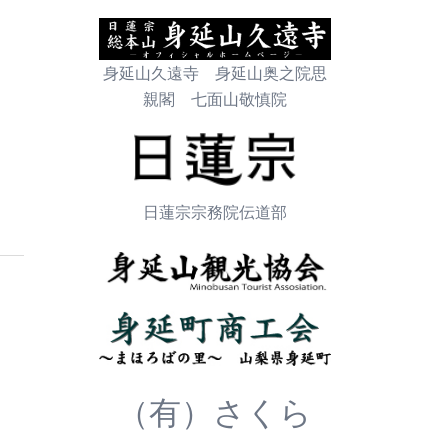
身延山久遠寺 身延山奥之院思
親閣 七面山敬慎院
日蓮宗宗務院伝道部
（有）さくら