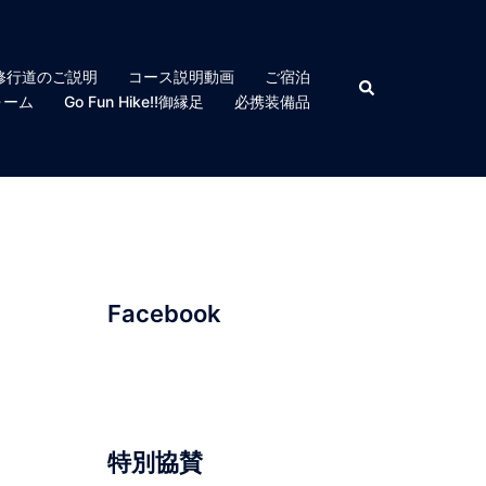
修行道のご説明
コース説明動画
ご宿泊
検
索
ォーム
Go Fun Hike!!御縁足
必携装備品
Facebook
特別協賛