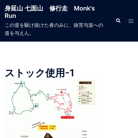
コ
身延山 七面山 修行走 Monk's
ン
Run
テ
検
ト
索
この道を駆け抜けた者のみに、抜苦与楽への
ン
グ
道を与えん。
ツ
ル
へ
メ
ス
ニ
キ
ュ
ッ
ー
ストック使用-1
プ