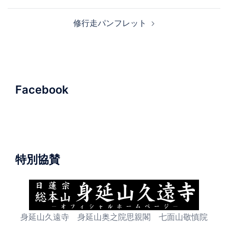
ナ
修行走パンフレット
ビ
ゲ
ー
シ
ョ
Facebook
ン
特別協賛
身延山久遠寺 身延山奥之院思親閣 七面山敬慎院