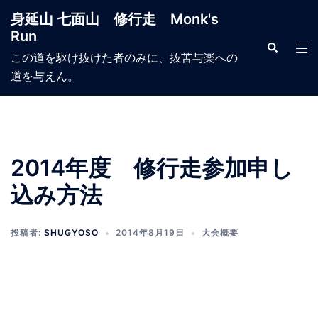
コ
身延山 七面山 修行走 Monk's
ン
Run
テ
検
ト
索
この道を駆け抜けた者のみに、抜苦与楽への
ン
グ
道を与えん。
ツ
ル
へ
メ
ス
ニ
キ
ュ
ッ
ー
2014年度 修行走参加申し
プ
込み方法
投稿者:
SHUGYOSO
2014年8月19日
大会概要