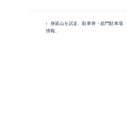
投
身延山を試走、駐車券・総門駐車場
稿
情報。
ナ
ビ
ゲ
ー
シ
ョ
ン