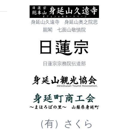
身延山久遠寺 身延山奥之院思
親閣 七面山敬慎院
日蓮宗宗務院伝道部
（有）さくら