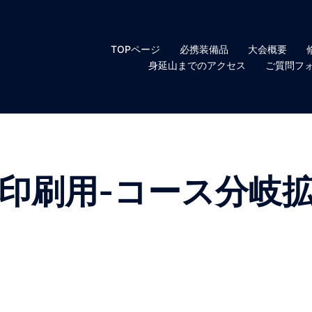
TOPページ
必携装備品
大会概要
身延山までのアクセス
ご質問フ
2日印刷用-コース分岐