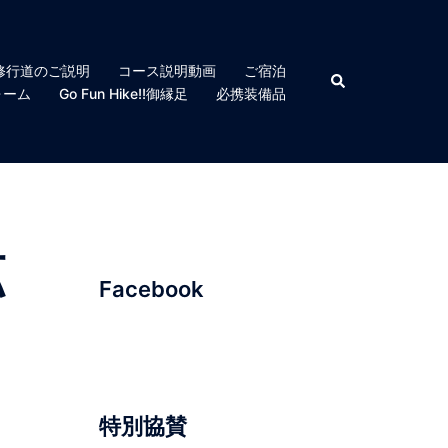
修行道のご説明
コース説明動画
ご宿泊
検
索
ォーム
Go Fun Hike!!御縁足
必携装備品
拡
Facebook
特別協賛