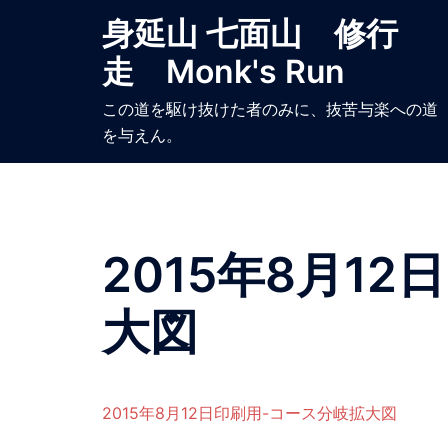
コ
身延山 七面山 修行
ン
走 Monk's Run
テ
ン
この道を駆け抜けた者のみに、抜苦与楽への道
ツ
を与えん。
へ
ス
キ
ッ
プ
2015年8月1
大図
2015年8月12日印刷用-コース分岐拡大図