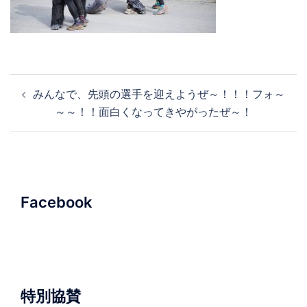
投
みんなで、先頭の選手を迎えようぜ～！！！フォ～
稿
～～！！面白くなってきやがったぜ～！
ナ
ビ
ゲ
ー
シ
Facebook
ョ
ン
特別協賛