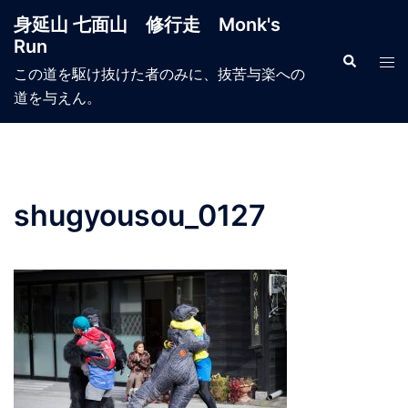
コ
身延山 七面山 修行走 Monk's
ン
Run
テ
検
ト
索
この道を駆け抜けた者のみに、抜苦与楽への
ン
グ
道を与えん。
ツ
ル
へ
メ
ス
ニ
キ
ュ
ッ
ー
shugyousou_0127
プ