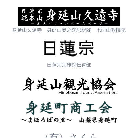
身延山久遠寺 身延山奥之院思親閣 七面山敬慎院
日蓮宗宗務院伝道部
（有）さくら