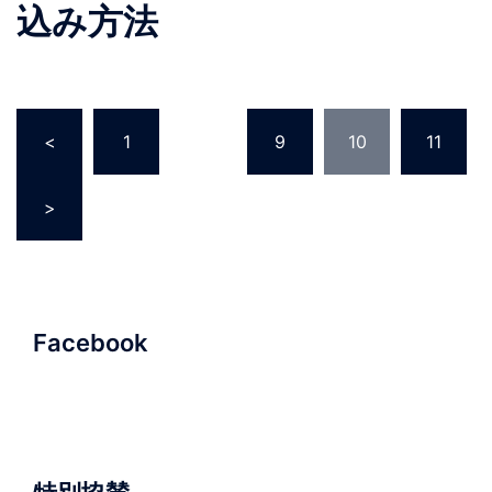
込み方法
投
<
1
…
9
10
11
稿
の
>
ペ
ー
ジ
送
り
Facebook