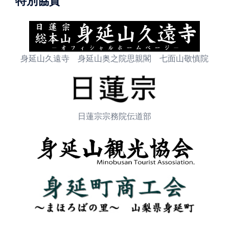
特別協賛
身延山久遠寺 身延山奥之院思親閣 七面山敬慎院
日蓮宗宗務院伝道部