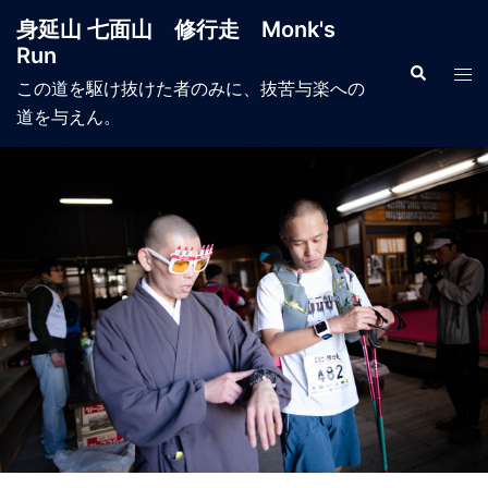
コ
身延山 七面山 修行走 Monk's
ン
Run
テ
検
ト
索
この道を駆け抜けた者のみに、抜苦与楽への
ン
グ
道を与えん。
ツ
ル
へ
メ
ス
ニ
キ
ュ
ッ
ー
プ