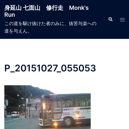
コ
身延山 七面山 修行走 Monk's
ン
Run
テ
検
ト
索
この道を駆け抜けた者のみに、抜苦与楽への
ン
グ
道を与えん。
ツ
ル
へ
メ
ス
ニ
キ
ュ
ッ
ー
P_20151027_055053
プ