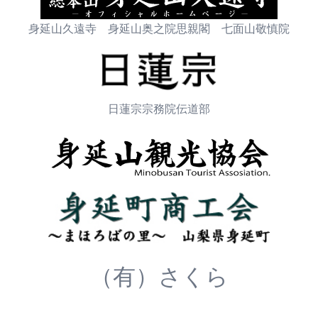
身延山久遠寺 身延山奥之院思親閣 七面山敬慎院
日蓮宗宗務院伝道部
（有）さくら