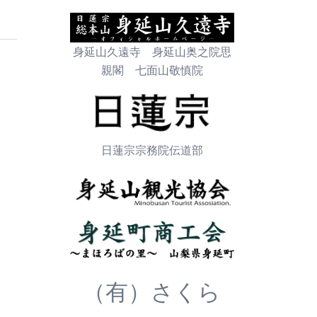
身延山久遠寺 身延山奥之院思
親閣 七面山敬慎院
日蓮宗宗務院伝道部
（有）さくら