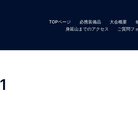
TOPページ
必携装備品
大会概要
身延山までのアクセス
ご質問フ
1