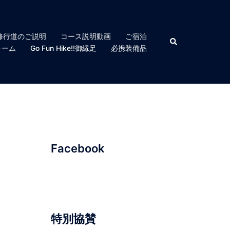
修行道のご説明
コース説明動画
ご宿泊
検
索
ォーム
Go Fun Hike!!御縁足
必携装備品
Facebook
特別協賛