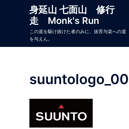
コ
身延山 七面山 修行
ン
走 Monk's Run
テ
ン
この道を駆け抜けた者のみに、抜苦与楽への道
ツ
を与えん。
へ
ス
キ
ッ
プ
suuntologo_00