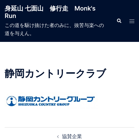
コ
身延山 七面山 修行走 Monk's
ン
Run
テ
検
ト
索
この道を駆け抜けた者のみに、抜苦与楽への
ン
グ
道を与えん。
ツ
ル
へ
メ
ス
ニ
キ
ュ
ッ
ー
静岡カントリークラブ
プ
投
協賛企業