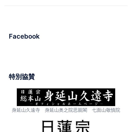
稿
ナ
ビ
ゲ
ー
Facebook
シ
ョ
ン
特別協賛
身延山久遠寺 身延山奥之院思親閣 七面山敬慎院