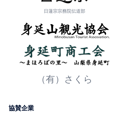
日蓮宗宗務院伝道部
（有）さくら
協賛企業