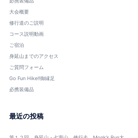
必携装備品
大会概要
修行道のご説明
コース説明動画
ご宿泊
身延山までのアクセス
ご質問フォーム
Go Fun Hike!!御縁足
必携装備品
最近の投稿
第１２回 身延山・七面山 修行走 Monk’s Run大