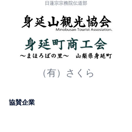
日蓮宗宗務院伝道部
（有）さくら
協賛企業