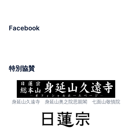
ナ
ビ
ゲ
ー
Facebook
シ
ョ
ン
特別協賛
身延山久遠寺 身延山奥之院思親閣 七面山敬慎院