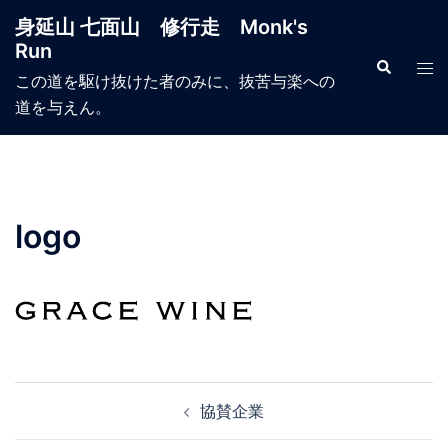
コ
身延山 七面山 修行走 Monk's
ン
Run
テ
検
ト
索
この道を駆け抜けた者のみに、抜苦与楽への
ン
グ
道を与えん。
ツ
ル
へ
メ
ス
ニ
キ
ュ
ッ
ー
logo
プ
投
協賛企業
稿