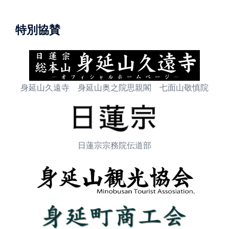
特別協賛
身延山久遠寺 身延山奥之院思親閣 七面山敬慎院
日蓮宗宗務院伝道部