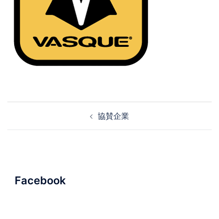
投
協賛企業
稿
ナ
ビ
ゲ
ー
Facebook
シ
ョ
ン