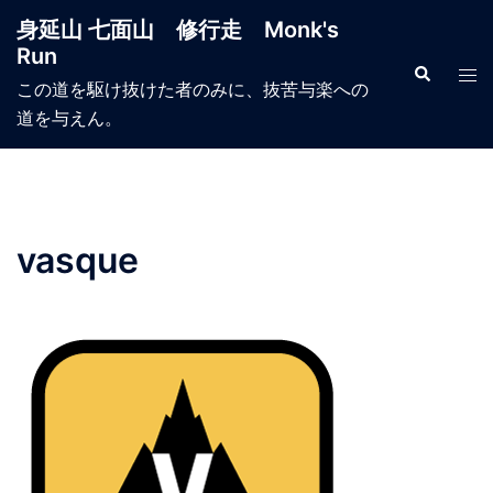
コ
身延山 七面山 修行走 Monk's
ン
Run
テ
検
ト
索
この道を駆け抜けた者のみに、抜苦与楽への
ン
グ
道を与えん。
ツ
ル
へ
メ
ス
ニ
キ
ュ
ッ
ー
vasque
プ