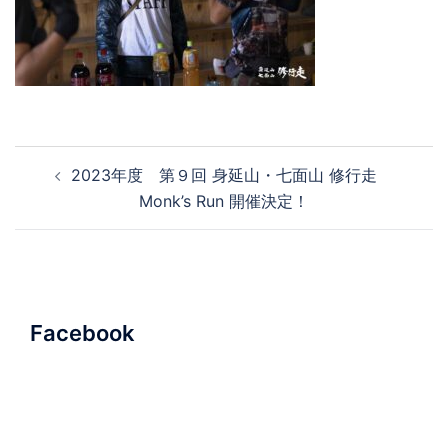
投
2023年度 第９回 身延山・七面山 修行走
稿
Monk’s Run 開催決定！
ナ
ビ
ゲ
ー
シ
Facebook
ョ
ン