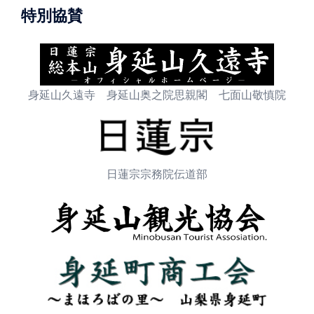
特別協賛
身延山久遠寺 身延山奥之院思親閣 七面山敬慎院
日蓮宗宗務院伝道部