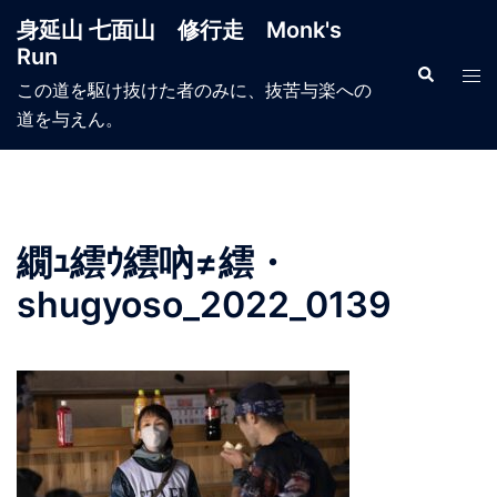
コ
身延山 七面山 修行走 Monk's
ン
Run
テ
検
ト
索
この道を駆け抜けた者のみに、抜苦与楽への
ン
グ
道を与えん。
ツ
ル
へ
メ
ス
ニ
キ
ュ
ッ
ー
繝ｭ繧ｳ繧吶≠繧・
プ
shugyoso_2022_0139