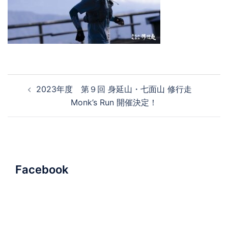
投
2023年度 第９回 身延山・七面山 修行走
稿
Monk’s Run 開催決定！
ナ
ビ
ゲ
ー
シ
Facebook
ョ
ン