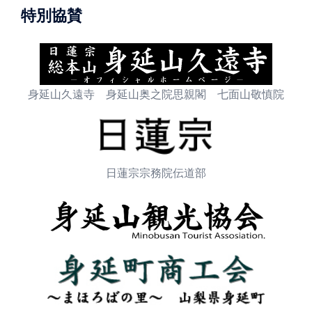
特別協賛
身延山久遠寺 身延山奥之院思親閣 七面山敬慎院
日蓮宗宗務院伝道部