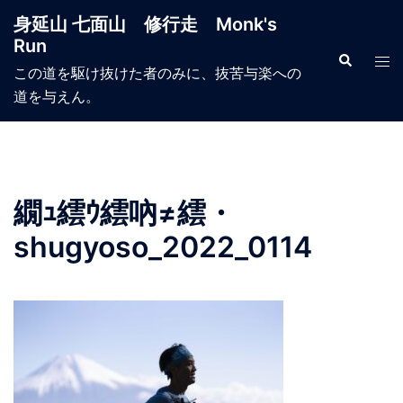
コ
身延山 七面山 修行走 Monk's
ン
Run
テ
検
ト
索
この道を駆け抜けた者のみに、抜苦与楽への
ン
グ
道を与えん。
ツ
ル
へ
メ
ス
ニ
キ
ュ
ッ
ー
繝ｭ繧ｳ繧吶≠繧・
プ
shugyoso_2022_0114